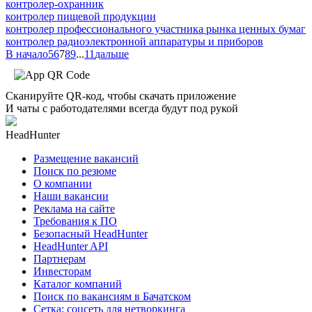
контролер-охранник
контролер пищевой продукции
контролер профессионального участника рынка ценных бумаг
контролер радиоэлектронной аппаратуры и приборов
В начало
5
6
7
8
9
...
11
дальше
Сканируйте QR-код, чтобы скачать приложение
И чаты с работодателями всегда будут под рукой
HeadHunter
Размещение вакансий
Поиск по резюме
О компании
Наши вакансии
Реклама на сайте
Требования к ПО
Безопасный HeadHunter
HeadHunter API
Партнерам
Инвесторам
Каталог компаний
Поиск по вакансиям в Бачатском
Сетка: соцсеть для нетворкинга