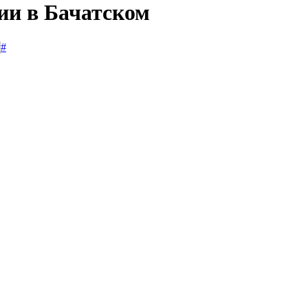
ии в Бачатском
#