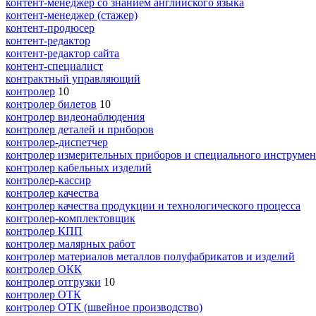
контент-менеджер со знанием английского языка
контент-менеджер (стажер)
контент-продюсер
контент-редактор
контент-редактор сайта
контент-специалист
контрактный управляющий
контролер
10
контролер билетов
10
контролер видеонаблюдения
контролер деталей и приборов
контролер-диспетчер
контролер измерительных приборов и специального инструмен
контролер кабельных изделий
контролер-кассир
контролер качества
контролер качества продукции и технологического процесса
контролер-комплектовщик
контролер КПП
контролер малярных работ
контролер материалов металлов полуфабрикатов и изделий
контролер ОКК
контролер отгрузки
10
контролер ОТК
контролер ОТК (швейное производство)