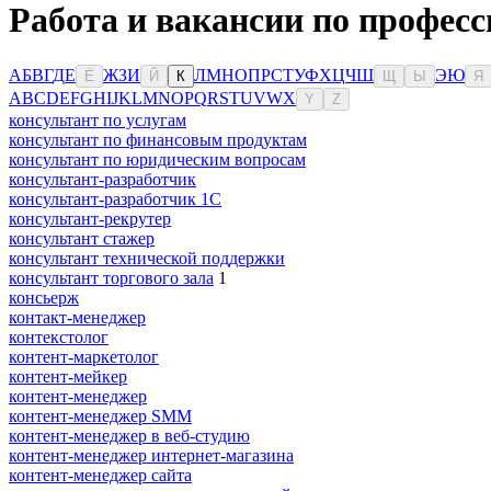
Работа и вакансии по професс
А
Б
В
Г
Д
Е
Ж
З
И
Л
М
Н
О
П
Р
С
Т
У
Ф
Х
Ц
Ч
Ш
Э
Ю
Ё
Й
К
Щ
Ы
Я
A
B
C
D
E
F
G
H
I
J
K
L
M
N
O
P
Q
R
S
T
U
V
W
X
Y
Z
консультант по услугам
консультант по финансовым продуктам
консультант по юридическим вопросам
консультант-разработчик
консультант-разработчик 1С
консультант-рекрутер
консультант стажер
консультант технической поддержки
консультант торгового зала
1
консьерж
контакт-менеджер
контекстолог
контент-маркетолог
контент-мейкер
контент-менеджер
контент-менеджер SMM
контент-менеджер в веб-студию
контент-менеджер интернет-магазина
контент-менеджер сайта