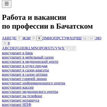
Работа и вакансии
по профессии в Бачатском
А
Б
В
Г
Д
Е
Ж
З
И
Л
М
Н
О
П
Р
С
Т
У
Ф
Х
Ц
Ч
Ш
Э
Ю
Ё
Й
К
Щ
Ы
#
Я
A
B
C
D
E
F
G
H
I
J
K
L
M
N
O
P
Q
R
S
T
U
V
W
X
Y
Z
консультант в банк
консультант в мебельный салон
консультант в медицинский центр
консультант в отдел продаж
консультант в салон красоты
консультант в салон оптики
консультант горячей линии
консультант информационного центра
консультант-кассир
консультант медицинского центра
консультант на телефоне
консультант нотариуса
консультант НПФ