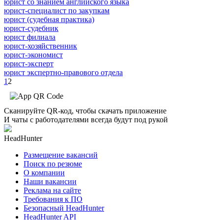
юрист со знанием английского языка
юрист-специалист по закупкам
юрист (судебная практика)
юрист-судебник
юрист филиала
юрист-хозяйственник
юрист-экономист
юрист-эксперт
юрист экспертно-правового отдела
1
2
Сканируйте QR-код, чтобы скачать приложение
И чаты с работодателями всегда будут под рукой
HeadHunter
Размещение вакансий
Поиск по резюме
О компании
Наши вакансии
Реклама на сайте
Требования к ПО
Безопасный HeadHunter
HeadHunter API