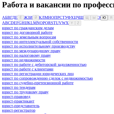
Работа и вакансии по професс
А
Б
В
Г
Д
Е
Ж
З
И
К
Л
М
Н
О
П
Р
С
Т
У
Ф
Х
Ц
Ч
Ш
Э
Ё
Й
Щ
Ы
Ю
Я
A
B
C
D
E
F
G
H
I
J
K
L
M
N
O
P
Q
R
S
T
U
V
W
X
Y
Z
юрист по гражданским делам
юрист по договорной работе
юрист по земельным вопросам
юрист по интеллектуальной собственности
юрист по исполнительному производству
юрист по международному праву
юрист по налоговому праву
юрист по недвижимости
юрист по работе с дебиторской задолженностью
юрист по работе с клиентами
юрист по регистрации юридических лиц
юрист по сопровождению сделок с недвижимостью
юрист по судебно-претензионной работе
юрист по тендерам
юрист по трудовому праву
юрист-правовед
юрист-практикант
юрист-представитель
юрист-регистратор