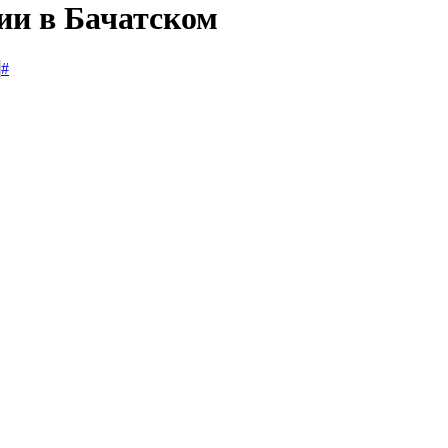
ии в Бачатском
#