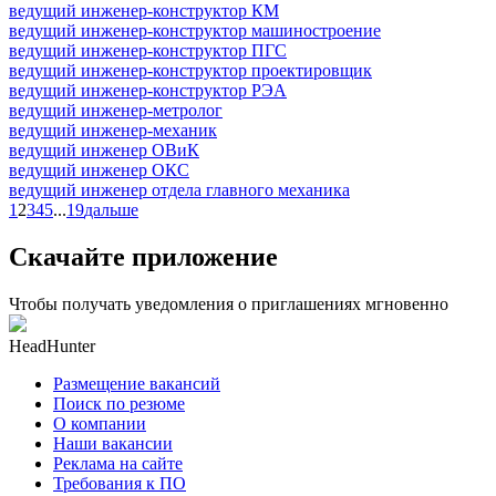
ведущий инженер-конструктор КМ
ведущий инженер-конструктор машиностроение
ведущий инженер-конструктор ПГС
ведущий инженер-конструктор проектировщик
ведущий инженер-конструктор РЭА
ведущий инженер-метролог
ведущий инженер-механик
ведущий инженер ОВиК
ведущий инженер ОКС
ведущий инженер отдела главного механика
1
2
3
4
5
...
19
дальше
Скачайте приложение
Чтобы получать уведомления о приглашениях мгновенно
HeadHunter
Размещение вакансий
Поиск по резюме
О компании
Наши вакансии
Реклама на сайте
Требования к ПО