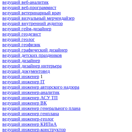
ведущий веб-аналитик
ведущий веб-программист
ведущий ветеринарный врач
ведущий визуальный мерчендайзер
ведущий внутренний аудитор
ведущий гейм-дизайнер
ведущий геодезист
ведущий геолог
ведущий геофизик
ведущий графический дизайнер
ведущий детских праздников
ведущий дизайнер
ведущий дизайнер интерьера
ведущий документовед
ведущий инженер
1
ведущий инженер IT
ведущий инженер авторского надзора
ведущий инженер-аналитик
ведущий инженер АСУ ТП
ведущий инженер ВК
ведущий инженер генерального плана
ведущий инженер генплана
ведущий инженер-геолог
ведущий инженер КИПиА
ведущий инженер-конструктор