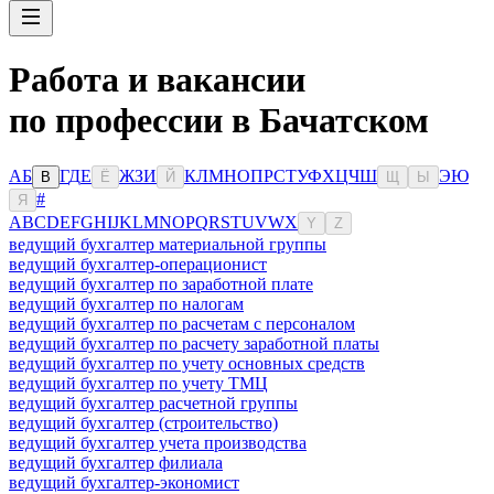
Работа и вакансии
по профессии в Бачатском
А
Б
Г
Д
Е
Ж
З
И
К
Л
М
Н
О
П
Р
С
Т
У
Ф
Х
Ц
Ч
Ш
Э
Ю
В
Ё
Й
Щ
Ы
#
Я
A
B
C
D
E
F
G
H
I
J
K
L
M
N
O
P
Q
R
S
T
U
V
W
X
Y
Z
ведущий бухгалтер материальной группы
ведущий бухгалтер-операционист
ведущий бухгалтер по заработной плате
ведущий бухгалтер по налогам
ведущий бухгалтер по расчетам с персоналом
ведущий бухгалтер по расчету заработной платы
ведущий бухгалтер по учету основных средств
ведущий бухгалтер по учету ТМЦ
ведущий бухгалтер расчетной группы
ведущий бухгалтер (строительство)
ведущий бухгалтер учета производства
ведущий бухгалтер филиала
ведущий бухгалтер-экономист