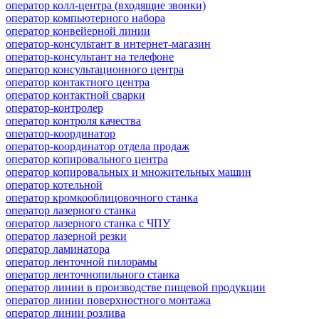
оператор колл-центра (входящие звонки)
оператор компьютерного набора
оператор конвейерной линии
оператор-консультант в интернет-магазин
оператор-консультант на телефоне
оператор консультационного центра
оператор контактного центра
оператор контактной сварки
оператор-контролер
оператор контроля качества
оператор-координатор
оператор-координатор отдела продаж
оператор копировального центра
оператор копировальных и множительных машин
оператор котельной
оператор кромкооблицовочного станка
оператор лазерного станка
оператор лазерного станка с ЧПУ
оператор лазерной резки
оператор ламинатора
оператор ленточной пилорамы
оператор ленточнопильного станка
оператор линии в производстве пищевой продукции
оператор линии поверхностного монтажа
оператор линии розлива