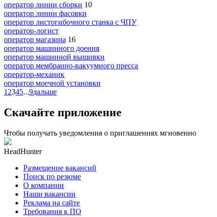
оператор линии сборки
10
оператор линии фасовки
оператор листогибочного станка с ЧПУ
оператор-логист
оператор магазина
16
оператор машинного доения
оператор машинной вышивки
оператор мембранно-вакуумного пресса
оператор-механик
оператор моечной установки
1
2
3
4
5
...
9
дальше
Скачайте приложение
Чтобы получать уведомления о приглашениях мгновенно
HeadHunter
Размещение вакансий
Поиск по резюме
О компании
Наши вакансии
Реклама на сайте
Требования к ПО