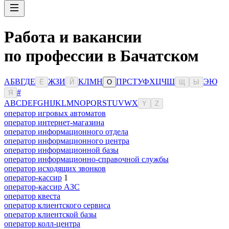
Работа и вакансии
по профессии в Бачатском
А
Б
В
Г
Д
Е
Ж
З
И
К
Л
М
Н
П
Р
С
Т
У
Ф
Х
Ц
Ч
Ш
Э
Ю
Ё
Й
О
Щ
Ы
#
Я
A
B
C
D
E
F
G
H
I
J
K
L
M
N
O
P
Q
R
S
T
U
V
W
X
Y
Z
оператор игровых автоматов
оператор интернет-магазина
оператор информационного отдела
оператор информационного центра
оператор информационной базы
оператор информационно-справочной службы
оператор исходящих звонков
оператор-кассир
1
оператор-кассир АЗС
оператор квеста
оператор клиентского сервиса
оператор клиентской базы
оператор колл-центра