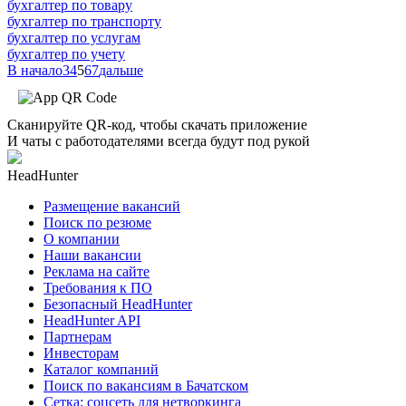
бухгалтер по товару
бухгалтер по транспорту
бухгалтер по услугам
бухгалтер по учету
В начало
3
4
5
6
7
дальше
Сканируйте QR-код, чтобы скачать приложение
И чаты с работодателями всегда будут под рукой
HeadHunter
Размещение вакансий
Поиск по резюме
О компании
Наши вакансии
Реклама на сайте
Требования к ПО
Безопасный HeadHunter
HeadHunter API
Партнерам
Инвесторам
Каталог компаний
Поиск по вакансиям в Бачатском
Сетка: соцсеть для нетворкинга