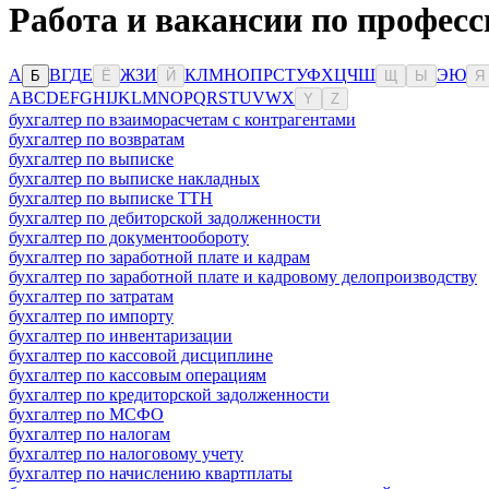
Работа и вакансии по професс
А
В
Г
Д
Е
Ж
З
И
К
Л
М
Н
О
П
Р
С
Т
У
Ф
Х
Ц
Ч
Ш
Э
Ю
Б
Ё
Й
Щ
Ы
Я
A
B
C
D
E
F
G
H
I
J
K
L
M
N
O
P
Q
R
S
T
U
V
W
X
Y
Z
бухгалтер по взаиморасчетам с контрагентами
бухгалтер по возвратам
бухгалтер по выписке
бухгалтер по выписке накладных
бухгалтер по выписке ТТН
бухгалтер по дебиторской задолженности
бухгалтер по документообороту
бухгалтер по заработной плате и кадрам
бухгалтер по заработной плате и кадровому делопроизводству
бухгалтер по затратам
бухгалтер по импорту
бухгалтер по инвентаризации
бухгалтер по кассовой дисциплине
бухгалтер по кассовым операциям
бухгалтер по кредиторской задолженности
бухгалтер по МСФО
бухгалтер по налогам
бухгалтер по налоговому учету
бухгалтер по начислению квартплаты