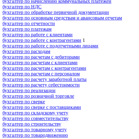
бухгалтер по начислению коммунальных платежей
бухгалтер по НДС
бухгалтер по обработке первичной документации
бухгалтер по основным средствам и авансовым отчетам
бухгалтер по отчетности
бухгалтер по платежам
бухгалтер по работе с клиентами
бухгалтер по работе с контрагентами
1
бухгалтер по работе с подотчетными лицами
бухгалтер по расходам
бухгалтер по расчетам с дебиторами
бухгалтер по расчетам с клиентами
бухгалтер по расчетам с контрагентами
бухгалтер по расчетам с персоналом
бухгалтер по расчету заработной платы
бухгалтер по расчету себестоимости
бухгалтер по реализации
бухгалтер по розничной торговле
бухгалтер по сверке
бухгалтер по сверке с поставщиками
бухгалтер по складскому учету
бухгалтер по совместительству
бухгалтер по строительству
бухгалтер по товарному учету
бухгалтер по товародвижению