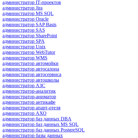
администратор IT-проектов
администратор Jira
администратор MS SQL
администратор Oracle
администратор SAP Basis
администратор SAS
администратор SharePoint
администратор SPA
администратор Unix
администратор WebTutor
администратор WMS
администратор автомойки
администратор автосалона
администратор автосервиса
администратор автошколы
администратор АЗС
администратор-аналитик
администратор-аниматор
администратор антикафе
администратор апарт-отеля
администратор АХО
администратор баз данных DBA
администратор баз данных MS SQL
администратор баз данных PostgreSQL
администратор базы данных