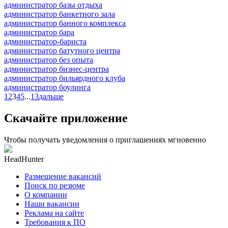
администратор базы отдыха
администратор банкетного зала
администратор банного комплекса
администратор бара
администратор-бариста
администратор батутного центра
администратор без опыта
администратор бизнес-центра
администратор бильярдного клуба
администратор боулинга
1
2
3
4
5
...
13
дальше
Скачайте приложение
Чтобы получать уведомления о приглашениях мгновенно
HeadHunter
Размещение вакансий
Поиск по резюме
О компании
Наши вакансии
Реклама на сайте
Требования к ПО