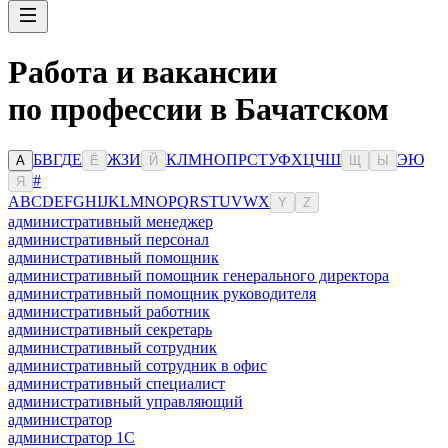
Работа и вакансии
по профессии в Бачатском
Б
В
Г
Д
Е
Ж
З
И
К
Л
М
Н
О
П
Р
С
Т
У
Ф
Х
Ц
Ч
Ш
Э
Ю
А
Ё
Й
Щ
Ы
#
Я
A
B
C
D
E
F
G
H
I
J
K
L
M
N
O
P
Q
R
S
T
U
V
W
X
Y
Z
административный менеджер
административный персонал
административный помощник
административный помощник генерального директора
административный помощник руководителя
административный работник
административный секретарь
административный сотрудник
административный сотрудник в офис
административный специалист
административный управляющий
администратор
администратор 1С