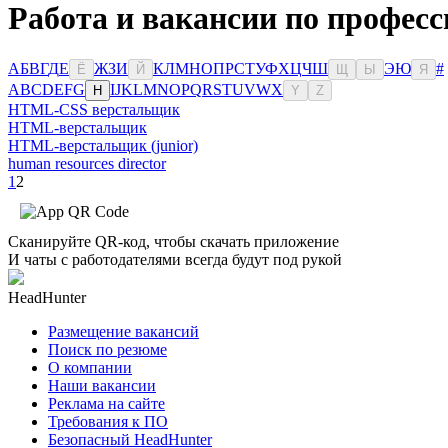
Работа и вакансии по професс
А
Б
В
Г
Д
Е
Ж
З
И
К
Л
М
Н
О
П
Р
С
Т
У
Ф
Х
Ц
Ч
Ш
Э
Ю
#
Ё
Й
Щ
Ы
Я
A
B
C
D
E
F
G
I
J
K
L
M
N
O
P
Q
R
S
T
U
V
W
X
H
Y
Z
HTML-CSS верстальщик
HTML-верстальщик
HTML-верстальщик (junior)
human resources director
1
2
Сканируйте QR-код, чтобы скачать приложение
И чаты с работодателями всегда будут под рукой
HeadHunter
Размещение вакансий
Поиск по резюме
О компании
Наши вакансии
Реклама на сайте
Требования к ПО
Безопасный HeadHunter