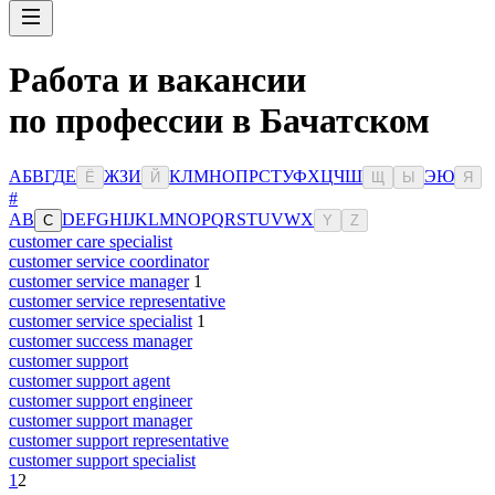
Работа и вакансии
по профессии в Бачатском
А
Б
В
Г
Д
Е
Ж
З
И
К
Л
М
Н
О
П
Р
С
Т
У
Ф
Х
Ц
Ч
Ш
Э
Ю
Ё
Й
Щ
Ы
Я
#
A
B
D
E
F
G
H
I
J
K
L
M
N
O
P
Q
R
S
T
U
V
W
X
C
Y
Z
customer care specialist
customer service coordinator
customer service manager
1
customer service representative
customer service specialist
1
customer success manager
customer support
customer support agent
customer support engineer
customer support manager
customer support representative
customer support specialist
1
2