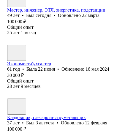
Мастер, инженер, ЭТЛ, энергетика, подстанции.
49
лет
•
Был
сегодня
•
Обновлено
22 марта
100 000
₽
Общий опыт
25
лет
1
месяц
Экономист-бухгалтер
61
год
•
Была
22 июня
•
Обновлено
16 мая 2024
30 000
₽
Общий опыт
28
лет
9
месяцев
Кладовщик, слесарь инструметальщик
37
лет
•
Был
3 августа
•
Обновлено
12 февраля
100 000
₽