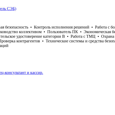
тель СЭБ)
ая безопасность
•
Контроль исполнения решений
•
Работа с 
ководство коллективом
•
Пользователь ПК
•
Экономическая б
тельское удостоверение категории B
•
Работа с ТМЦ
•
Охрана 
Проверка контрагентов
•
Технические системы и средства безоп
заций
ц-консультант и кассир.