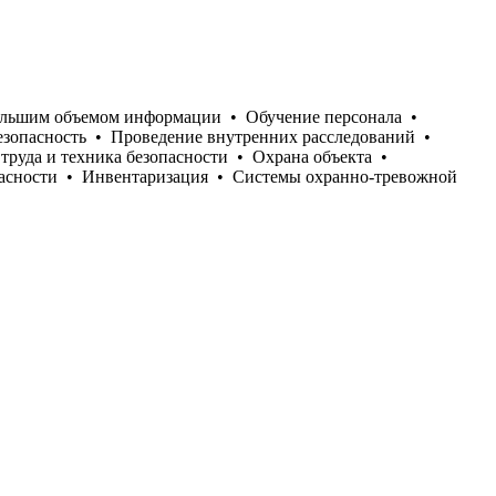
большим объемом информации
•
Обучение персонала
•
езопасность
•
Проведение внутренних расследований
•
труда и техника безопасности
•
Охрана объекта
•
асности
•
Инвентаризация
•
Системы охранно-тревожной