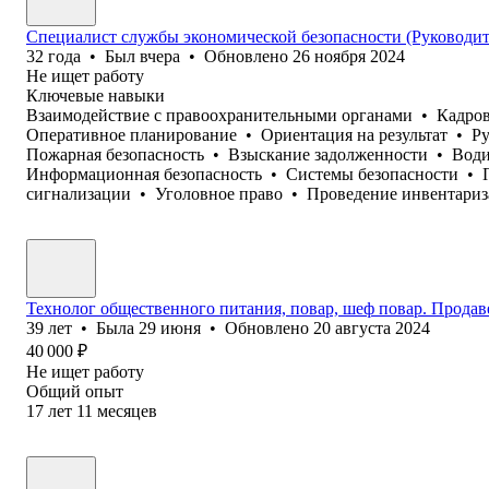
Специалист службы экономической безопасности (Руководи
32
года
•
Был
вчера
•
Обновлено
26 ноября 2024
Не ищет работу
Ключевые навыки
Взаимодействие с правоохранительными органами
•
Кадров
Оперативное планирование
•
Ориентация на результат
•
Ру
Пожарная безопасность
•
Взыскание задолженности
•
Води
Информационная безопасность
•
Системы безопасности
•
сигнализации
•
Уголовное право
•
Проведение инвентари
Технолог общественного питания, повар, шеф повар. Продаве
39
лет
•
Была
29 июня
•
Обновлено
20 августа 2024
40 000
₽
Не ищет работу
Общий опыт
17
лет
11
месяцев