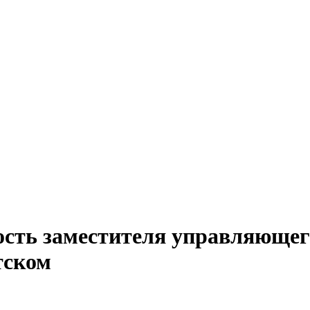
ость заместителя управляющего
тском