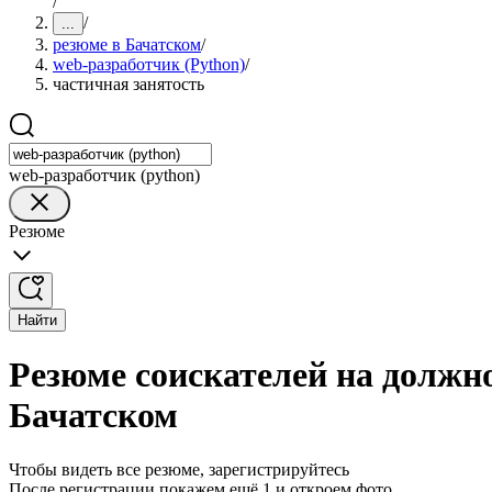
/
/
...
резюме в Бачатском
/
web-разработчик (Python)
/
частичная занятость
web-разработчик (python)
Резюме
Найти
Резюме соискателей на должно
Бачатском
Чтобы видеть все резюме, зарегистрируйтесь
После регистрации покажем ещё 1 и откроем фото