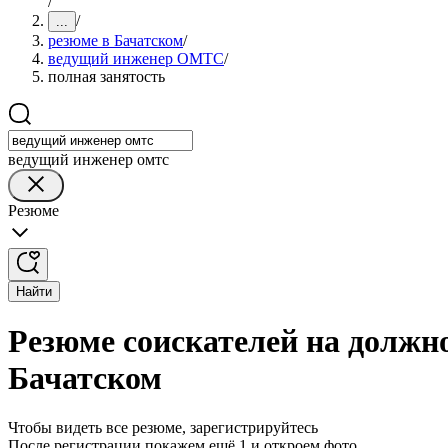
/
/
...
резюме в Бачатском
/
ведущий инженер ОМТС
/
полная занятость
ведущий инженер омтс
Резюме
Найти
Резюме соискателей на должн
Бачатском
Чтобы видеть все резюме, зарегистрируйтесь
После регистрации покажем ещё 1 и откроем фото