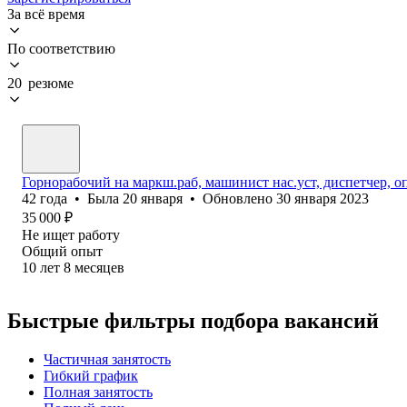
За всё время
По соответствию
20 резюме
Горнорабочий на маркш.раб, машинист нас.уст, диспетчер, 
42
года
•
Была
20 января
•
Обновлено
30 января 2023
35 000
₽
Не ищет работу
Общий опыт
10
лет
8
месяцев
Быстрые фильтры подбора вакансий
Частичная занятость
Гибкий график
Полная занятость