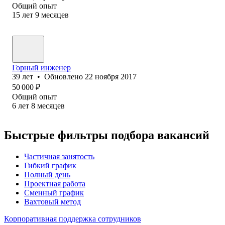
Общий опыт
15
лет
9
месяцев
Горный инженер
39
лет
•
Обновлено
22 ноября 2017
50 000
₽
Общий опыт
6
лет
8
месяцев
Быстрые фильтры подбора вакансий
Частичная занятость
Гибкий график
Полный день
Проектная работа
Сменный график
Вахтовый метод
Корпоративная поддержка сотрудников