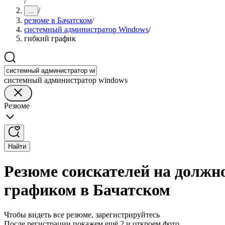
/
/
...
резюме в Бачатском
/
системный администратор Windows
/
гибкий график
системный администратор windows
Резюме
Найти
Резюме соискателей на должн
графиком в Бачатском
Чтобы видеть все резюме, зарегистрируйтесь
После регистрации покажем ещё 2 и откроем фото