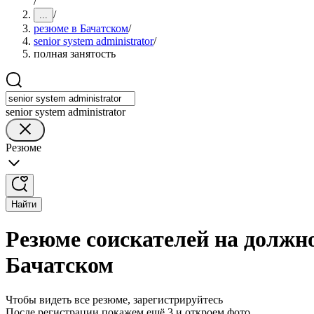
/
/
...
резюме в Бачатском
/
senior system administrator
/
полная занятость
senior system administrator
Резюме
Найти
Резюме соискателей на должнос
Бачатском
Чтобы видеть все резюме, зарегистрируйтесь
После регистрации покажем ещё 3 и откроем фото