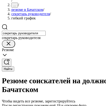
/
/
...
резюме в Бачатском
/
секретарь руководителя
/
гибкий график
секретарь руководителя
Резюме
Найти
Резюме соискателей на должн
Бачатском
Чтобы видеть все резюме, зарегистрируйтесь
После регистрации покажем ещё 19 и откроем фото