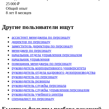
25 000
₽
Общий опыт
8
лет
8
месяцев
Другие пользователи ищут
ассистент менеджера по персоналу
директор по персоналу
заместитель директора по персоналу
менеджер по персоналу
начальник отдела управления персоналом
начальник управления
помощник менеджера по персоналу
руководитель корпоративного университета
руководитель отдела кадрового делопроизводства
руководитель по персоналу
руководитель розницы
руководитель службы персонала
руководитель службы управления персоналом
руководитель учебного центра
специалист по персоналу
Быстрые фильтры подбора вакансий