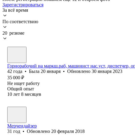
Зарегистрироваться
За всё время
По соответствию
20 резюме
Горнорабочий на маркш.раб, машинист нас.уст, диспетчер, 
42
года
•
Была
20 января
•
Обновлено
30 января 2023
35 000
₽
Не ищет работу
Общий опыт
10
лет
8
месяцев
Мерчендайзер
31
год
•
Обновлено
20 февраля 2018