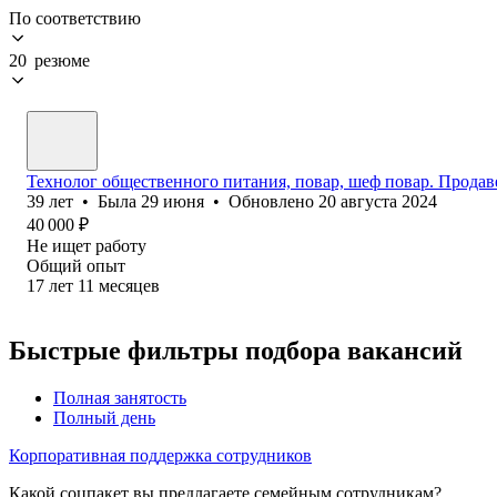
По соответствию
20 резюме
Технолог общественного питания, повар, шеф повар. Продаве
39
лет
•
Была
29 июня
•
Обновлено
20 августа 2024
40 000
₽
Не ищет работу
Общий опыт
17
лет
11
месяцев
Быстрые фильтры подбора вакансий
Полная занятость
Полный день
Корпоративная поддержка сотрудников
Какой соцпакет вы предлагаете семейным сотрудникам?