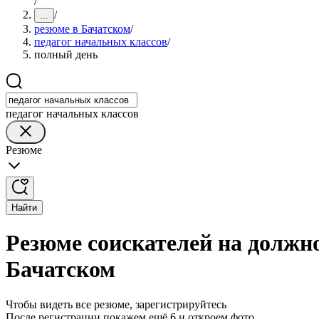
/
/
...
резюме в Бачатском
/
педагог начальных классов
/
полный день
педагог начальных классов
Резюме
Найти
Резюме соискателей на должно
Бачатском
Чтобы видеть все резюме, зарегистрируйтесь
После регистрации покажем ещё 6 и откроем фото