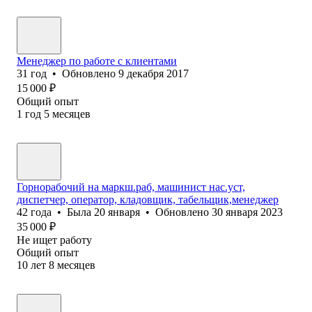
Менеджер по работе с клиентами
31
год
•
Обновлено
9 декабря 2017
15 000
₽
Общий опыт
1
год
5
месяцев
Горнорабочий на маркш.раб, машинист нас.уст,
диспетчер, оператор, кладовщик, табельщик,менеджер
42
года
•
Была
20 января
•
Обновлено
30 января 2023
35 000
₽
Не ищет работу
Общий опыт
10
лет
8
месяцев