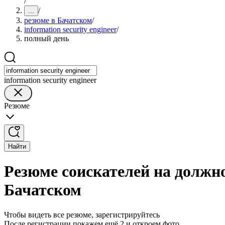
/
/
...
резюме в Бачатском
/
information security engineer
/
полный день
information security engineer
Резюме
Найти
Резюме соискателей на должнос
Бачатском
Чтобы видеть все резюме, зарегистрируйтесь
После регистрации покажем ещё 2 и откроем фото