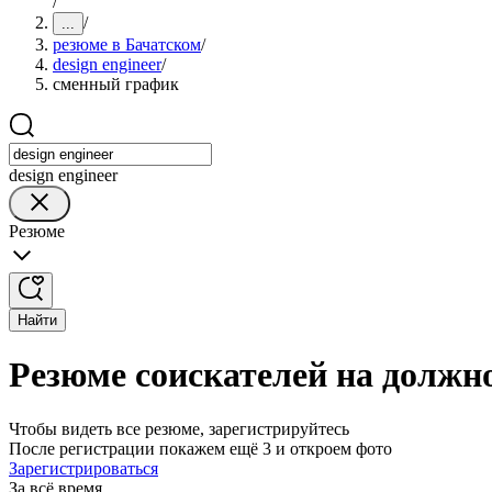
/
/
...
резюме в Бачатском
/
design engineer
/
сменный график
design engineer
Резюме
Найти
Резюме соискателей на должно
Чтобы видеть все резюме, зарегистрируйтесь
После регистрации покажем ещё 3 и откроем фото
Зарегистрироваться
За всё время