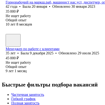
Горнорабочий на маркш.раб, машинист нас.уст, диспетчер, 
42
года
•
Была
20 января
•
Обновлено
30 января 2023
35 000
₽
Не ищет работу
Общий опыт
10
лет
8
месяцев
Менеджер по работе с клиентами
35
лет
•
Была
9 декабря 2025
•
Обновлено
29 июля 2025
45 000
₽
Не ищет работу
Общий опыт
9
лет
1
месяц
Быстрые фильтры подбора вакансий
Частичная занятость
Гибкий график
Полная занятость