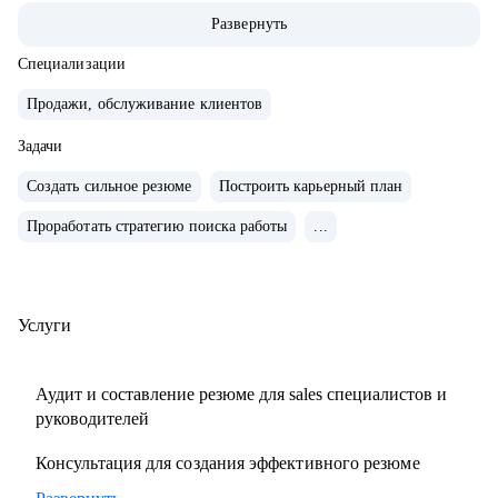
команды.
Развернуть
• Провел 500+ собеседований на позиции sales-менеджеров
и руководителей.
Специализации
• 2000+ проведенных собеседований
Продажи, обслуживание клиентов
• 500+ продающих резюме и сопроводительных писем
Задачи
• 300+ карьерных консультаций
Создать сильное резюме
Построить карьерный план
С чем помогу:
Проработать стратегию поиска работы
...
• Составить резюме и оцифровать ключевые достижения.
• Подготовиться к собеседованию с ЛПР.
• Проанализировать текущий карьерный трек и дать
рекомендации.
Услуги
• Сформировать/адаптировать карьерный трек для
достижения карьерной цели;.
Аудит и составление резюме для sales специалистов и
• Выстроить эффективное управление командой (прямой
руководителей
или функциональной);.
Консультация для создания эффективного резюме
• Подготовиться к полугодовому/ годовому ревью и
переговорам с руководителем.