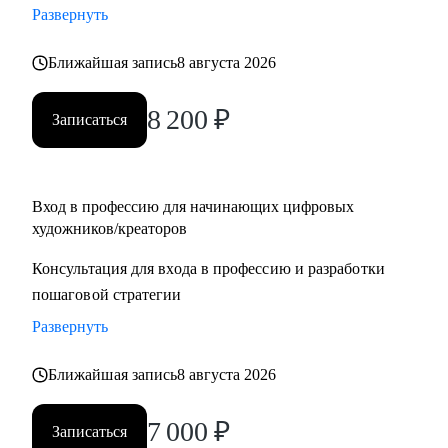
Развернуть
для правительства Дубая
• Создал AR-фильтры с охватом более 1М
Ближайшая запись
8 августа 2026
С чем могу помочь:
8 200
₽
Записаться
• побороть страхи неизвестности и мнимой сложности
творческой работы
• определиться с направлением в искусстве
• создать ступенчатую программу развития тебя, как
Вход в профессию для начинающих цифровых
художников/креаторов
художника
• провести разбор портфолио, помочь с составлением CV
Консультация для входа в профессию и разработки
• дать советы по прохождению собеседований и провести
пошаговой стратегии
репетиции
Развернуть
• провести ревью тестовых заданий, дать рекомендации
перед отправкой работодателю
Ближайшая запись
8 августа 2026
• познакомить с AI инструментами и вместе внедрить их в
твой рабочий процесс
7 000
₽
Записаться
• обучить с нуля работать в 3D, 3D-сканированием, AR,