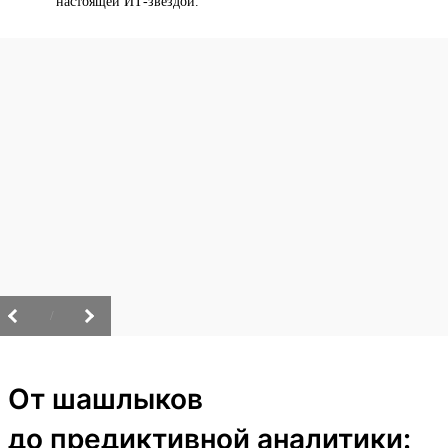
настоящей ИТ-звездой.
/
От шашлыков
до предиктивной аналитики: