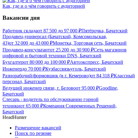
Как, где и о чём говорить с аудиторией
Вакансии дня
Работник склада
от
87 500
до
97 000
₽
Пятёрочка, Бачатский
Продавец-универсал (Бачатский, Комсомольская,
43)
от
32 000
до
43 000
₽
Монетка, Торговая сеть, Бачатский
Продавец-консультант
от
25 200
до
30 900
₽
Сеть магазинов
цифровой и бытовой техники DNS, Бачатский
Бухгалтер
от
80 000
до
100 000
₽
Автоэкспресс, Бачатский
Инженер
до
70 000
₽
Кузбассвязьуголь, Бачатский
Разнорабочий/формовщик (в г. Кемерово)
от
84 318
₽
Классный
персонал, Бачатский
Ведущий инженер связи, г. Белово
от
95 000
₽
Goodline,
Бачатский
Слесарь - водитель по обслуживанию горной
техники
от
65 000
₽
Компания Современных Решений,
Бачатский
HeadHunter
Размещение вакансий
Поиск по резюме