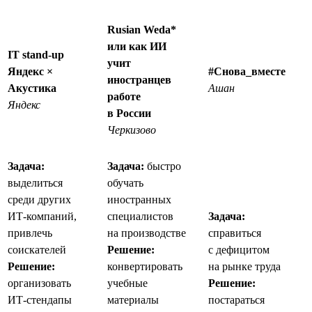
Rusian Weda*
или как ИИ
IT stand-up
учит
Яндекс ×
#Снова_вместе
иностранцев
Акустика
Ашан
работе
Яндекс
в России
Черкизово
Задача:
Задача:
быстро
выделиться
обучать
среди других
иностранных
ИТ-компаний,
специалистов
Задача:
привлечь
на производстве
справиться
соискателей
Решение:
с дефицитом
Решение:
конвертировать
на рынке труда
организовать
учебные
Решение:
ИТ-стендапы
материалы
постараться