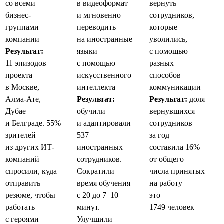
со всеми
в видеоформат
вернуть
бизнес-
и мгновенно
сотрудников,
группами
переводить
которые
компании
на иностранные
уволились,
Результат:
языки
с помощью
11 эпизодов
с помощью
разных
проекта
искусственного
способов
в Москве,
интеллекта
коммуникации
Алма-Ате,
Результат:
Результат:
доля
Дубае
обучили
вернувшихся
и Белграде. 55%
и адаптировали
сотрудников
зрителей
537
за год
из других ИТ-
иностранных
составила 16%
компаний
сотрудников.
от общего
спросили, куда
Сократили
числа принятых
отправить
время обучения
на работу —
резюме, чтобы
с 20 до 7–10
это
работать
минут.
1749 человек
с героями
Улучшили