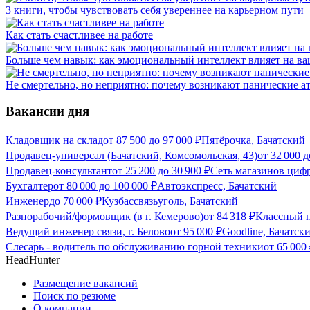
3 книги, чтобы чувствовать себя увереннее на карьерном пути
Как стать счастливее на работе
Больше чем навык: как эмоциональный интеллект влияет на ва
Не смертельно, но неприятно: почему возникают панические ат
Вакансии дня
Кладовщик на склад
от
87 500
до
97 000
₽
Пятёрочка, Бачатский
Продавец-универсал (Бачатский, Комсомольская, 43)
от
32 000
д
Продавец-консультант
от
25 200
до
30 900
₽
Сеть магазинов циф
Бухгалтер
от
80 000
до
100 000
₽
Автоэкспресс, Бачатский
Инженер
до
70 000
₽
Кузбассвязьуголь, Бачатский
Разнорабочий/формовщик (в г. Кемерово)
от
84 318
₽
Классный п
Ведущий инженер связи, г. Белово
от
95 000
₽
Goodline, Бачатск
Слесарь - водитель по обслуживанию горной техники
от
65 000
HeadHunter
Размещение вакансий
Поиск по резюме
О компании