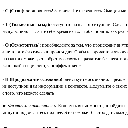
•
С (Стоп):
остановитесь! Замрите. Не шевелитесь. Эмоции могу
•
Т (Только шаг назад):
отступите на шаг от ситуации. Сделай
импульсивно — дайте себе время на то, чтобы понять, как реаг
•
О (Осмотритесь):
понаблюдайте за тем, что происходит внут
а не то, что фактически происходит. О чём вы думаете и что 
начальник может дать обратную связь на развитие без негативн
«я плохой специалист, я неэффективен»
•
П (Продолжайте осознанно):
действуйте осознанно. Прежде ч
из доступной нам информации в контексте. Подумайте о своих 
с того, что можете сделать
►
Физическая активность.
Если есть возможность, пройдитесь
минут и подвигайтесь под неё. Это поможет быстро дать выхо