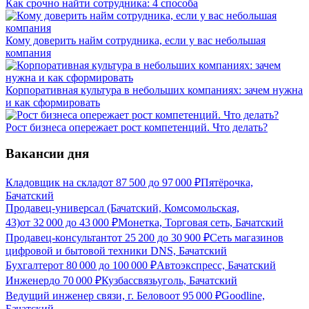
Как срочно найти сотрудника: 4 способа
Кому доверить найм сотрудника, если у вас небольшая
компания
Корпоративная культура в небольших компаниях: зачем нужна
и как сформировать
Рост бизнеса опережает рост компетенций. Что делать?
Вакансии дня
Кладовщик на склад
от
87 500
до
97 000
₽
Пятёрочка,
Бачатский
Продавец-универсал (Бачатский, Комсомольская,
43)
от
32 000
до
43 000
₽
Монетка, Торговая сеть, Бачатский
Продавец-консультант
от
25 200
до
30 900
₽
Сеть магазинов
цифровой и бытовой техники DNS, Бачатский
Бухгалтер
от
80 000
до
100 000
₽
Автоэкспресс, Бачатский
Инженер
до
70 000
₽
Кузбассвязьуголь, Бачатский
Ведущий инженер связи, г. Белово
от
95 000
₽
Goodline,
Бачатский