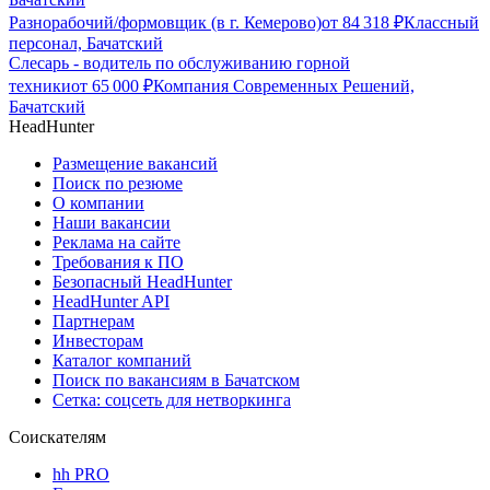
Разнорабочий/формовщик (в г. Кемерово)
от
84 318
₽
Классный
персонал, Бачатский
Слесарь - водитель по обслуживанию горной
техники
от
65 000
₽
Компания Современных Решений,
Бачатский
HeadHunter
Размещение вакансий
Поиск по резюме
О компании
Наши вакансии
Реклама на сайте
Требования к ПО
Безопасный HeadHunter
HeadHunter API
Партнерам
Инвесторам
Каталог компаний
Поиск по вакансиям в Бачатском
Сетка: соцсеть для нетворкинга
Соискателям
hh PRO