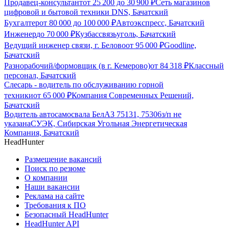
Продавец-консультант
от
25 200
до
30 900
₽
Сеть магазинов
цифровой и бытовой техники DNS, Бачатский
Бухгалтер
от
80 000
до
100 000
₽
Автоэкспресс, Бачатский
Инженер
до
70 000
₽
Кузбассвязьуголь, Бачатский
Ведущий инженер связи, г. Белово
от
95 000
₽
Goodline,
Бачатский
Разнорабочий/формовщик (в г. Кемерово)
от
84 318
₽
Классный
персонал, Бачатский
Слесарь - водитель по обслуживанию горной
техники
от
65 000
₽
Компания Современных Решений,
Бачатский
Водитель автосамосвала БелАЗ 75131, 75306
з/п не
указана
СУЭК, Сибирская Угольная Энергетическая
Компания, Бачатский
HeadHunter
Размещение вакансий
Поиск по резюме
О компании
Наши вакансии
Реклама на сайте
Требования к ПО
Безопасный HeadHunter
HeadHunter API