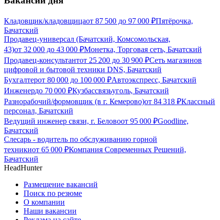
Вакансии дня
Кладовщик/кладовщица
от
87 500
до
97 000
₽
Пятёрочка,
Бачатский
Продавец-универсал (Бачатский, Комсомольская,
43)
от
32 000
до
43 000
₽
Монетка, Торговая сеть, Бачатский
Продавец-консультант
от
25 200
до
30 900
₽
Сеть магазинов
цифровой и бытовой техники DNS, Бачатский
Бухгалтер
от
80 000
до
100 000
₽
Автоэкспресс, Бачатский
Инженер
до
70 000
₽
Кузбассвязьуголь, Бачатский
Разнорабочий/формовщик (в г. Кемерово)
от
84 318
₽
Классный
персонал, Бачатский
Ведущий инженер связи, г. Белово
от
95 000
₽
Goodline,
Бачатский
Слесарь - водитель по обслуживанию горной
техники
от
65 000
₽
Компания Современных Решений,
Бачатский
HeadHunter
Размещение вакансий
Поиск по резюме
О компании
Наши вакансии
Реклама на сайте