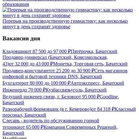
образования
Перерыв на производственную гимнастику: как несколько
минут в день сохранят здоровье
Вакансии дня
Кладовщик
от
87 500
до
97 000
₽
Пятёрочка, Бачатский
Продавец-универсал (Бачатский, Комсомольская,
43)
от
32 000
до
43 000
₽
Монетка, Торговая сеть, Бачатский
Продавец-консультант
от
25 200
до
30 900
₽
Сеть магазинов
цифровой и бытовой техники DNS, Бачатский
Бухгалтер
от
80 000
до
100 000
₽
Автоэкспресс, Бачатский
Инженер
до
70 000
₽
Кузбассвязьуголь, Бачатский
Ведущий инженер связи, г. Белово
от
95 000
₽
Goodline,
Бачатский
Разнорабочий/формовщик (в г. Кемерово)
от
84 318
₽
Классный
персонал, Бачатский
Слесарь - водитель по обслуживанию горной
техники
от
65 000
₽
Компания Современных Решений,
Бачатский
HeadHunter