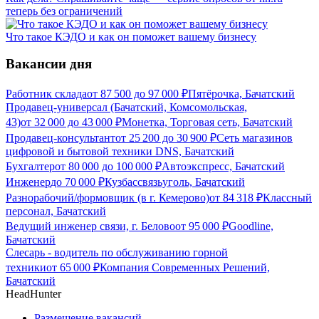
теперь без ограничений
Что такое КЭДО и как он поможет вашему бизнесу
Вакансии дня
Работник склада
от
87 500
до
97 000
₽
Пятёрочка, Бачатский
Продавец-универсал (Бачатский, Комсомольская,
43)
от
32 000
до
43 000
₽
Монетка, Торговая сеть, Бачатский
Продавец-консультант
от
25 200
до
30 900
₽
Сеть магазинов
цифровой и бытовой техники DNS, Бачатский
Бухгалтер
от
80 000
до
100 000
₽
Автоэкспресс, Бачатский
Инженер
до
70 000
₽
Кузбассвязьуголь, Бачатский
Разнорабочий/формовщик (в г. Кемерово)
от
84 318
₽
Классный
персонал, Бачатский
Ведущий инженер связи, г. Белово
от
95 000
₽
Goodline,
Бачатский
Слесарь - водитель по обслуживанию горной
техники
от
65 000
₽
Компания Современных Решений,
Бачатский
HeadHunter
Размещение вакансий