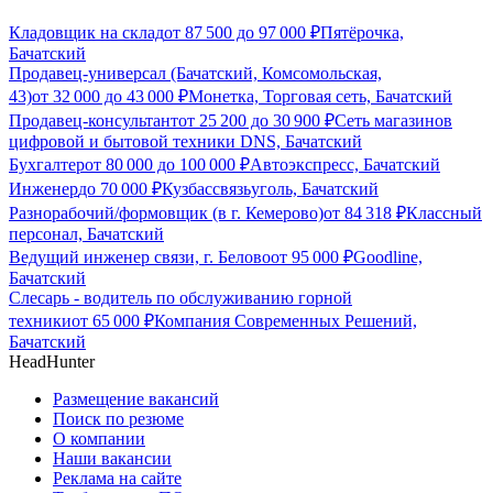
Кладовщик на склад
от
87 500
до
97 000
₽
Пятёрочка,
Бачатский
Продавец-универсал (Бачатский, Комсомольская,
43)
от
32 000
до
43 000
₽
Монетка, Торговая сеть, Бачатский
Продавец-консультант
от
25 200
до
30 900
₽
Сеть магазинов
цифровой и бытовой техники DNS, Бачатский
Бухгалтер
от
80 000
до
100 000
₽
Автоэкспресс, Бачатский
Инженер
до
70 000
₽
Кузбассвязьуголь, Бачатский
Разнорабочий/формовщик (в г. Кемерово)
от
84 318
₽
Классный
персонал, Бачатский
Ведущий инженер связи, г. Белово
от
95 000
₽
Goodline,
Бачатский
Слесарь - водитель по обслуживанию горной
техники
от
65 000
₽
Компания Современных Решений,
Бачатский
HeadHunter
Размещение вакансий
Поиск по резюме
О компании
Наши вакансии
Реклама на сайте